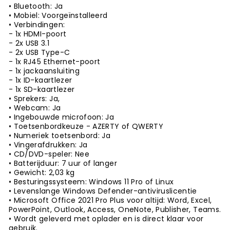
• Bluetooth: Ja
• Mobiel: Voorgeïnstalleerd
• Verbindingen:
- 1x HDMI-poort
- 2x USB 3.1
- 2x USB Type-C
- 1x RJ45 Ethernet-poort
- 1x jackaansluiting
- 1x ID-kaartlezer
- 1x SD-kaartlezer
• Sprekers: Ja,
• Webcam: Ja
• Ingebouwde microfoon: Ja
• Toetsenbordkeuze - AZERTY of QWERTY
• Numeriek toetsenbord: Ja
• Vingerafdrukken: Ja
• CD/DVD-speler: Nee
• Batterijduur: 7 uur of langer
• Gewicht: 2,03 kg
• Besturingssysteem: Windows 11 Pro of Linux
• Levenslange Windows Defender-antiviruslicentie
• Microsoft Office 2021 Pro Plus voor altijd: Word, Excel,
PowerPoint, Outlook, Access, OneNote, Publisher, Teams.
• Wordt geleverd met oplader en is direct klaar voor
gebruik.