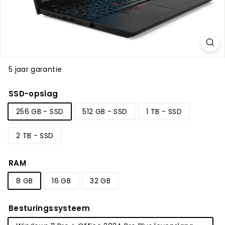
5 jaar garantie
SSD-opslag
256 GB - SSD
512 GB - SSD
1 TB - SSD
2 TB - SSD
RAM
8 GB
16 GB
32 GB
Besturingssysteem