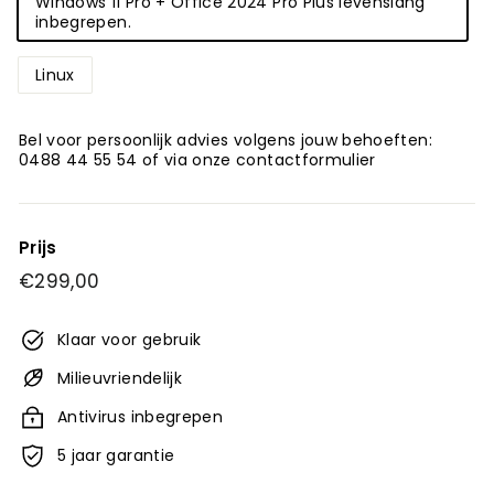
Windows 11 Pro + Office 2024 Pro Plus levenslang
inbegrepen.
Linux
Bel voor persoonlijk advies volgens jouw behoeften:
0488 44 55 54 of via onze contactformulier
Prijs
Normale
€299,00
€299,00
prijs
Klaar voor gebruik
Milieuvriendelijk
Antivirus inbegrepen
5 jaar garantie