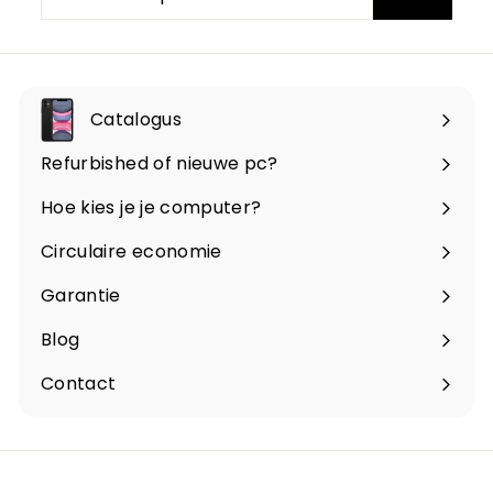
op
onze
nieuwsbrief
Catalogus
Menu
openen
Refurbished of nieuwe pc?
Hoe kies je je computer?
Circulaire economie
Garantie
Blog
Contact