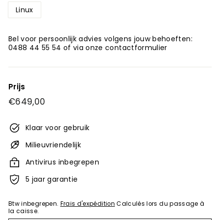
Linux
Bel voor persoonlijk advies volgens jouw behoeften:
0488 44 55 54 of via onze contactformulier
Prijs
Normale
€649,00
€649,00
prijs
Klaar voor gebruik
Milieuvriendelijk
Antivirus inbegrepen
5 jaar garantie
Btw inbegrepen.
Frais d'expédition
Calculés lors du passage à
la caisse.