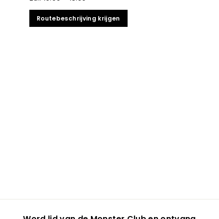
Routebeschrijving krijgen
Word lid van de Monster Club en ontvang