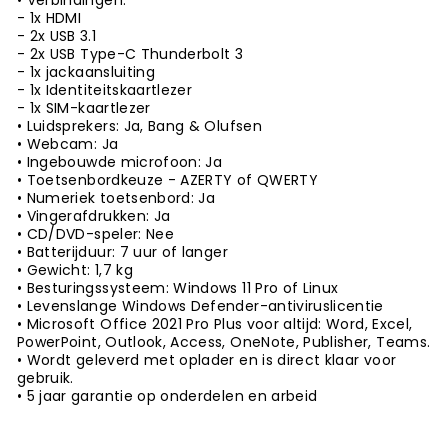
• Verbindingen:
- 1x HDMI
- 2x USB 3.1
- 2
x USB Type-C Thunderbolt 3
- 1x jackaansluiting
- 1x
Identiteitskaartlezer
- 1x SIM-kaartlezer
• Luidsprekers: Ja, Bang & Olufsen
• Webcam: Ja
• Ingebouwde microfoon: Ja
• Toetsenbordkeuze - AZERTY of QWERTY
• Numeriek toetsenbord: Ja
• Vingerafdrukken: Ja
• CD/DVD-speler: Nee
• Batterijduur: 7 uur of langer
• Gewicht: 1,7 kg
• Besturingssysteem: Windows 11 Pro of Linux
• Levenslange Windows Defender-antiviruslicentie
• Microsoft Office 2021 Pro Plus voor altijd: Word, Excel,
PowerPoint, Outlook, Access, OneNote, Publisher, Teams.
• Wordt geleverd met oplader en is direct klaar voor
gebruik.
• 5 jaar garantie op onderdelen en arbeid