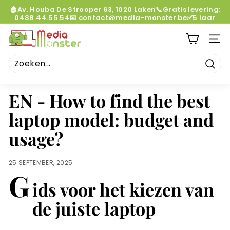
Doorgaan
🏠Av. Houba De Strooper 63, 1020 Laken📞Gratis levering:
naar
0488.44.55.54📧 contact@media-monster.be✅5 jaar
Diaporama
artikel
garantie
Pauze
M
NAVI
e
d
i
Zoek
a
EN - How to find the best
M
laptop model: budget and
o
n
usage?
s
t
25 SEPTEMBER, 2025
e
G
r
ids voor het kiezen van
de juiste laptop