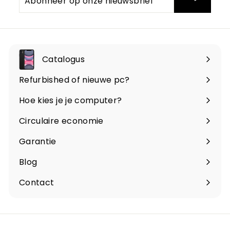
op
onze
nieuwsbrief
Catalogus
Menu
openen
Refurbished of nieuwe pc?
Hoe kies je je computer?
Circulaire economie
Garantie
Blog
Contact