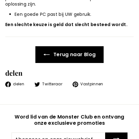
oplossing zijn.
Een goede PC past bij UW gebruik.
Een slechte keuze is geld dat slecht besteed wordt.
Terug naar Blog
delen
Delen
Tweeten
Pin
delen
Twitteraar
Vastpinnen
op
op
op
Facebook
Twitter
Pinterest
Word lid van de Monster Club en ontvang
onze exclusieve promoties
Abonneer