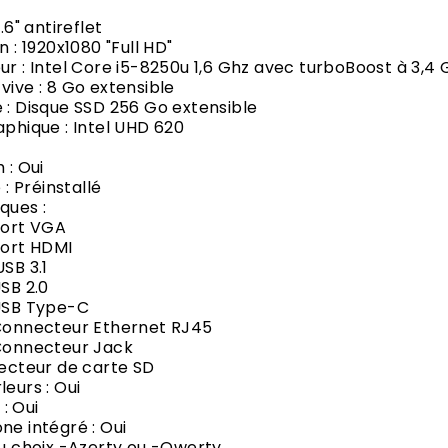
5.6" antireflet
n : 1920x1080 "Full HD"
ur : Intel Core i5-8250u 1,6 Ghz avec turboBoost à 3,4 
vive : 8 Go extensible
 : Disque SSD 256 Go extensible
aphique : Intel UHD 620
 : Oui
e : Préinstallé
ques :
rt VGA
rt HDMI
B 3.1
B 2.0
B Type-C
necteur Ethernet RJ45
nnecteur Jack
teur de carte SD
leurs : Oui
: Oui
ne intégré : Oui
au choix -Azerty ou -Qwerty