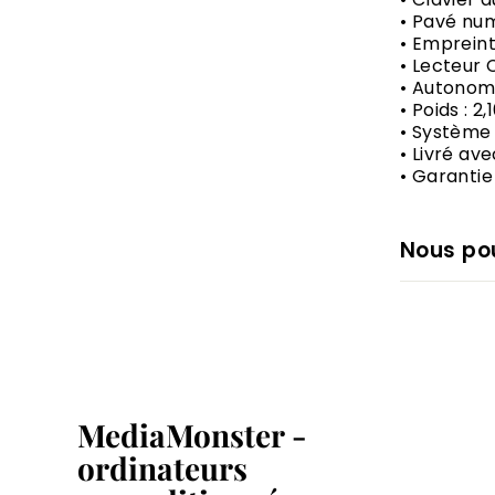
• Pavé num
• Empreinte
• Lecteur
• Autonomi
• Poids : 2,
• Système 
• Livré av
• Garantie
Nous pou
MediaMonster -
ordinateurs