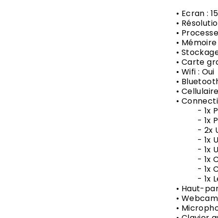
• Ecran : 1
• Résolutio
• Processe
• Mémoire 
• Stockage
• Carte gr
• Wifi : Oui
• Bluetooth
• Cellulair
• Connecti
- 1x Po
- 1x Po
- 2x US
- 1x US
- 1x US
- 1x Con
- 1x Co
- 1x Lec
• Haut-par
• Webcam 
• Micropho
• Clavier 