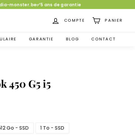
media-monster.be✅5 ans de garantie
COMPTE
PANIER
ULAIRE
GARANTIE
BLOG
CONTACT
k 450 G5 i5
512 Go - SSD
1 To - SSD