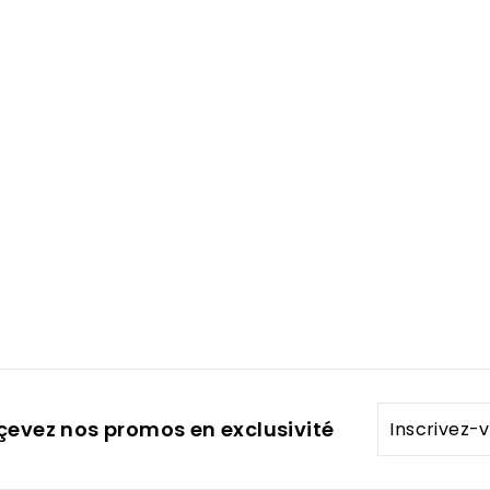
Inscrivez-
eçevez nos promos en exclusivité
vous
à
notre