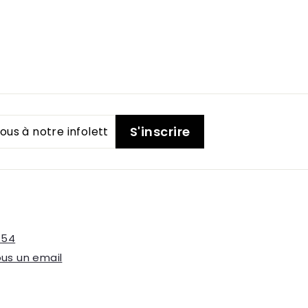
S'inscrire
.54
us un email