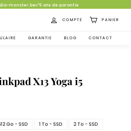
media-monster.be✅5 ans de garantie
COMPTE
PANIER
ULAIRE
GARANTIE
BLOG
CONTACT
nkpad X13 Yoga i5
512 Go - SSD
1 To - SSD
2 To - SSD