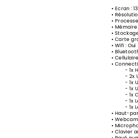
• Ecran : 1
• Résolutio
• Processe
• Mémoire 
• Stockage
• Carte gr
• Wifi : Oui
• Bluetooth
• Cellulair
• Connecti
- 1x H
- 2x US
- 1x US
- 1x USB
- 1x Co
- 1x Lect
- 1x Lec
• Haut-par
• Webcam 
• Micropho
• Clavier 
• Pavé num