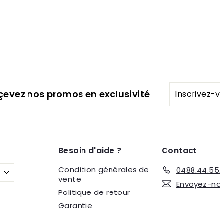
Inscrivez-
eçevez nos promos en exclusivité
vous
à
notre
infolettre
Besoin d'aide ?
Contact
Condition générales de
0488.44.55
vente
Envoyez-no
Politique de retour
Garantie