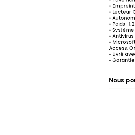
• Empreinte
• Lecteur
• Autonomi
• Poids : 1,
• Système 
• Antiviru
• Microsof
Access, On
• Livré av
• Garantie
Nous pou