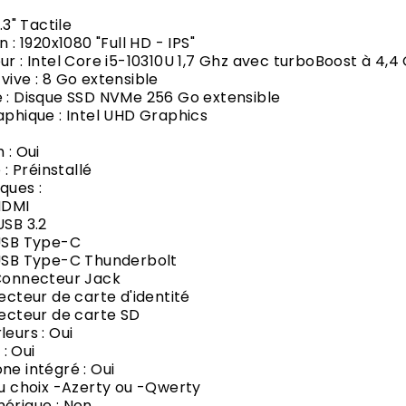
3.3" Tactile
n : 1920x1080 "Full HD - IPS"
ur : Intel Core i5-10310U 1,7 Ghz avec turboBoost à 4,4
vive : 8 Go extensible
 :
Disque SSD NVMe 256 Go extensible
aphique : Intel UHD Graphics
 : Oui
e : Préinstallé
ques :
DMI
B 3.2
B Type-C
 Type-C Thunderbolt
nnecteur Jack
eur de carte d'identité
teur de carte SD
leurs : Oui
: Oui
ne intégré : Oui
au choix -Azerty ou -Qwerty
érique : Non