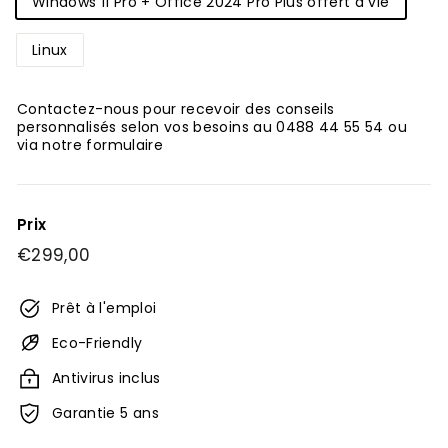
Windows 11 Pro + Office 2024 Pro Plus offert à vie
Linux
Contactez-nous pour recevoir des conseils
personnalisés selon vos besoins au 0488 44 55 54 ou
via notre formulaire
Prix
Prix
€299,00
€299,00
régulier
Prêt à l'emploi
Eco-Friendly
Antivirus inclus
Garantie 5 ans