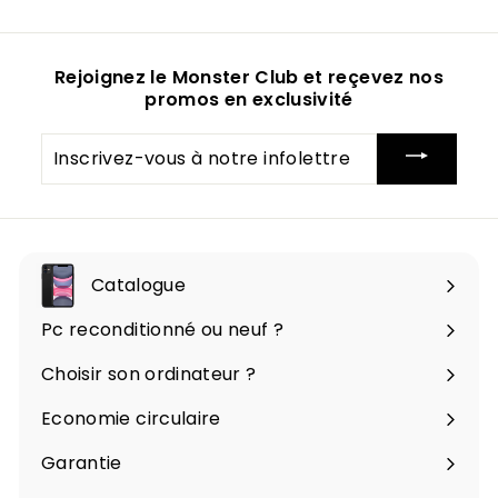
Rejoignez le Monster Club et reçevez nos
promos en exclusivité
Inscrivez-
vous
à
notre
infolettre
Catalogue
Ouvrir
le
Pc reconditionné ou neuf ?
menu
Choisir son ordinateur ?
Economie circulaire
Garantie