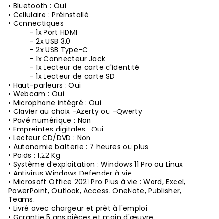
• Bluetooth : Oui
• Cellulaire : Préinstallé
• Connectiques :
- 1x Port HDMI
- 2x USB 3.0
- 2x USB Type-C
- 1x Connecteur Jack
- 1x Lecteur de carte d'identité
- 1x Lecteur de carte SD
• Haut-parleurs : Oui
• Webcam : Oui
• Microphone intégré : Oui
• Clavier au choix -Azerty ou -Qwerty
• Pavé numérique : Non
• Empreintes digitales : Oui
• Lecteur CD/DVD : Non
• Autonomie batterie : 7 heures ou plus
• Poids : 1,22 Kg
• Système d’exploitation : Windows 11 Pro ou Linux
• Antivirus Windows Defender à vie
• Microsoft Office 2021 Pro Plus à vie : Word, Excel,
PowerPoint, Outlook, Access, OneNote, Publisher,
Teams.
• Livré avec chargeur et prêt à l'emploi
• Garantie 5 ans pièces et main d'œuvre