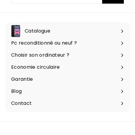
à
notre
infolettre
Catalogue
Ouvrir
le
Pc reconditionné ou neuf ?
menu
Choisir son ordinateur ?
Economie circulaire
Garantie
Blog
Contact