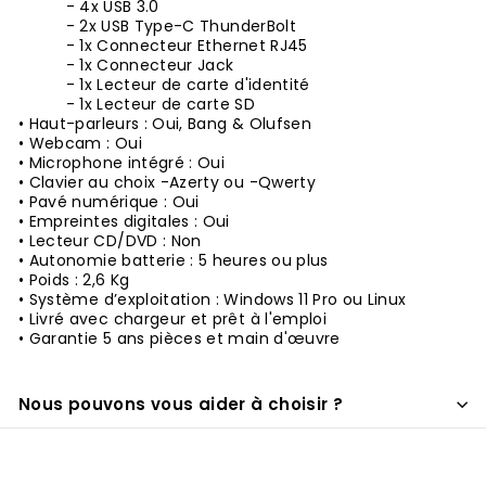
- 4x USB 3.0
- 2
x USB Type-C ThunderBolt
- 1x Connecteur Ethernet RJ45
- 1x Connecteur Jack
- 1x
Lecteur de carte d'identité
- 1x Lecteur de carte SD
• Haut-parleurs : Oui, Bang & Olufsen
• Webcam : Oui
• Microphone intégré : Oui
• Clavier au choix -Azerty ou -Qwerty
• Pavé numérique : Oui
• Empreintes digitales : Oui
• Lecteur CD/DVD : Non
• Autonomie batterie : 5 heures ou plus
• Poids : 2,6 Kg
• Système d’exploitation : Windows 11 Pro ou Linux
• Livré avec chargeur et prêt à l'emploi
• Garantie 5 ans pièces et main d'œuvre
Nous pouvons vous aider à choisir ?