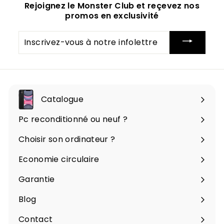
Rejoignez le Monster Club et reçevez nos
promos en exclusivité
Inscrivez-
vous
à
notre
infolettre
Catalogue
Ouvrir
le
Pc reconditionné ou neuf ?
menu
Choisir son ordinateur ?
Economie circulaire
Garantie
Blog
Contact