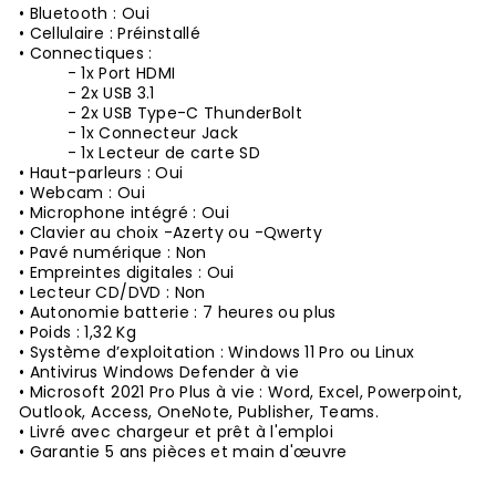
• Bluetooth : Oui
• Cellulaire : Préinstallé
• Connectiques :
- 1x Port HDMI
- 2x USB 3.1
- 2x USB Type-C ThunderBolt
- 1x Connecteur Jack
- 1x Lecteur de carte SD
• Haut-parleurs : Oui
• Webcam : Oui
• Microphone intégré : Oui
• Clavier au choix -Azerty ou -Qwerty
• Pavé numérique : Non
• Empreintes digitales : Oui
• Lecteur CD/DVD : Non
• Autonomie batterie : 7 heures ou plus
• Poids : 1,32 Kg
• Système d’exploitation : Windows 11 Pro ou Linux
• Antivirus Windows Defender à vie
• Microsoft 2021 Pro Plus à vie : Word, Excel, Powerpoint,
Outlook, Access, OneNote, Publisher, Teams.
• Livré avec chargeur et prêt à l'emploi
• Garantie 5 ans pièces et main d'œuvre