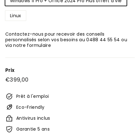
Windows 11 Pro + Office 2024 Pro Plus offert à vie
Linux
Contactez-nous pour recevoir des conseils
personnalisés selon vos besoins au 0488 44 55 54 ou
via notre formulaire
Prix
Prix
€399,00
€399,00
régulier
Prêt à l'emploi
Eco-Friendly
Antivirus inclus
Garantie 5 ans