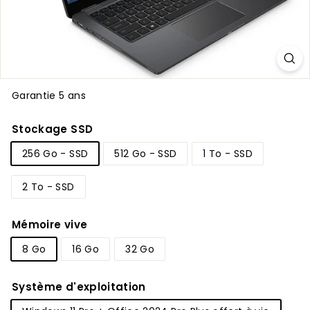
Garantie 5 ans
Stockage SSD
256 Go - SSD
512 Go - SSD
1 To - SSD
2 To - SSD
Mémoire vive
8 Go
16 Go
32 Go
Système d'exploitation