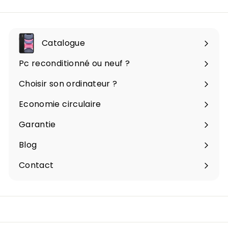
notre
infolettre
Catalogue
Ouvrir
le
Pc reconditionné ou neuf ?
menu
Choisir son ordinateur ?
Economie circulaire
Garantie
Blog
Contact