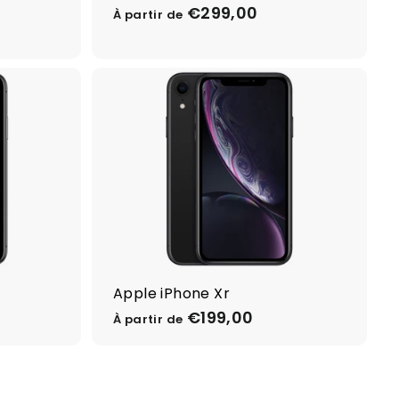
€299,00
À
À partir de
p
a
r
t
i
r
d
e
€
2
9
9
,
Apple iPhone Xr
0
€199,00
À
0
À partir de
p
a
r