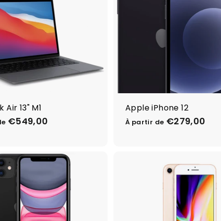
 Air 13" M1
Apple iPhone 12
€549,00
À
€279,00
À
de
À partir de
p
p
a
a
r
r
t
t
i
i
r
r
d
d
e
e