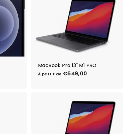
MacBook Pro 13" M1 PRO
€649,00
À
À partir de
p
a
r
t
i
r
d
e