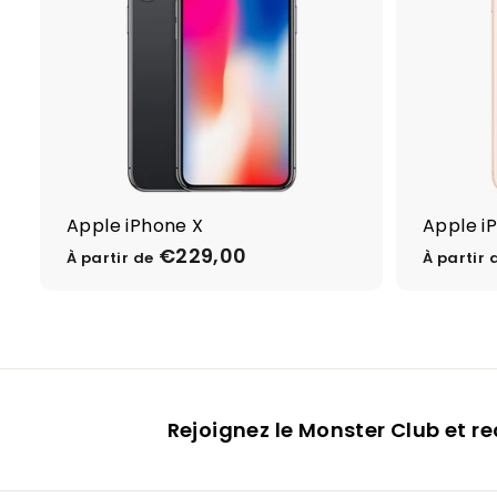
9
9
,
0
0
Apple iPhone X
Apple i
€229,00
À
À partir de
À partir 
p
a
r
t
i
r
Rejoignez le Monster Club et r
d
e
€