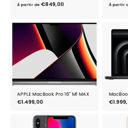
0
€849,00
À
À partir de
À partir 
0
p
a
r
t
i
r
d
e
€
8
4
9
,
APPLE MacBook Pro 16" M1 MAX
MacBook
0
€1.499,00
€
€1.999
0
1
.
4