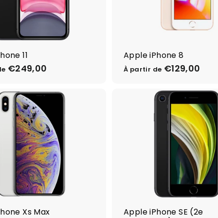
€
€
5
2
4
7
9
9
,
,
hone 11
Apple iPhone 8
0
0
€249,00
À
€129,00
À
0
0
de
À partir de
p
p
a
a
r
r
t
t
i
i
r
r
d
d
e
e
€
€
2
1
4
2
9
9
Phone Xs Max
Apple iPhone SE (2e
,
,