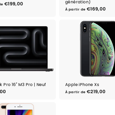
génération)
0
0
€199,00
À
de
€169,00
À
0
0
p
À partir de
p
a
a
r
r
t
t
i
i
r
r
d
d
e
e
€
€
1
1
9
6
9
9
,
 Pro 16" M3 Pro | Neuf
Apple iPhone Xs
,
0
0
,00
€
€219,00
À
0
À partir de
0
1
p
.
a
9
r