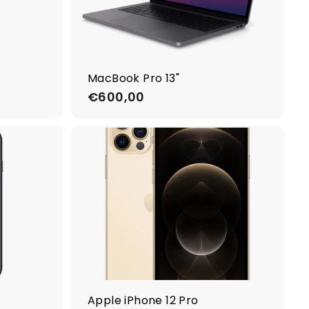
€
6
4
9
,
MacBook Pro 13"
0
€600,00
€
0
6
0
0
,
0
0
Apple iPhone 12 Pro