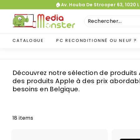
Passer
🏠Av. Houba De Strooper 63, 1020 
au
contenu
M
e
d
i
CATALOGUE
PC RECONDITIONNÉ OU NEUF ?
a
M
o
Découvrez notre sélection de produits 
n
des produits Apple à des prix abordabl
s
besoins en Belgique.
t
e
r
18 items